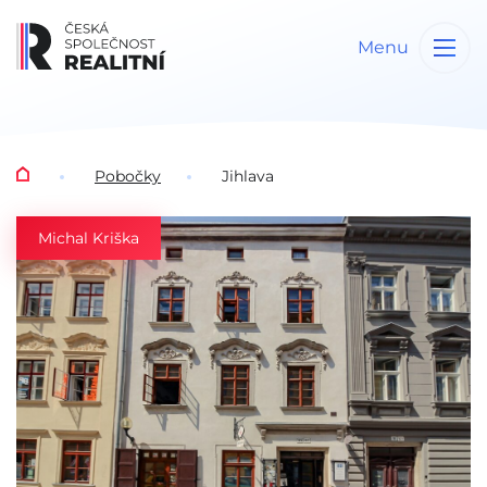
Menu
Pobočky
Jihlava
Michal Kriška