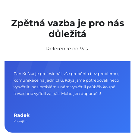
Zpětná vazba je pro nás
důležitá
Reference od Vás.
Pan Kriška je profesionál, vše proběhlo bez problemu,
komunikace na jedničku. Když jsme potřebovali něco
vysvětlit, bez problému nám vysvětlil průběh koupě
a všechno vyřídil za nás. Mohu jen doporučit!
Radek
Kupující