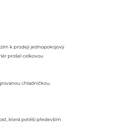
zím k prodeji jednopokojový
iér prošel celkovou
egrovanou chladničkou.
nost, která potěší především