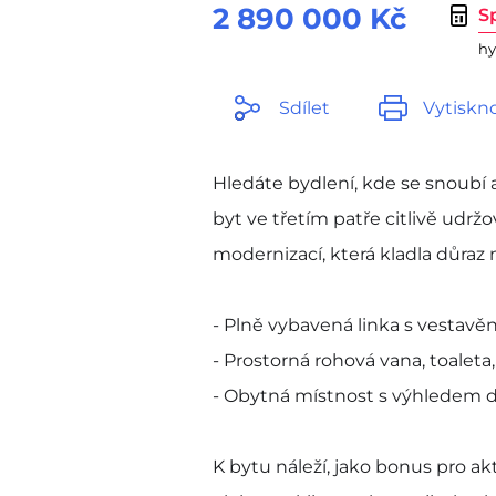
2 890 000 Kč
S
hy
Sdílet
Vytiskn
Hledáte bydlení, kde se snoub
byt ve třetím patře citlivě udr
modernizací, která kladla důraz 
- Plně vybavená linka s vestav
- Prostorná rohová vana, toalet
- Obytná místnost s výhledem do
K bytu náleží, jako bonus pro ak