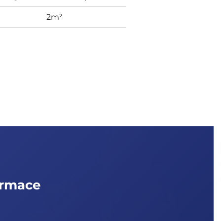
2m²
ormace