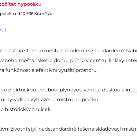
počítat hypotéku
potéka od 10 936 Kč/měsíc
out
í atmosféra starého města s moderním standardem? Nabí
žovaného měšťanského domu přímo v centru Jihlavy. Inter
na funkčnost a efektivní využití prostoru.
ěnou elektrickou troubou, plynovou varnou deskou a int
a, umyvadlo a vyhrazené místo pro pračku.
 historických uliček.
tivní životní styl, nadstandardně řešená skladovací míst