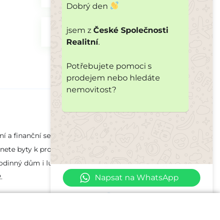
Dobrý den
jsem z
České Společnosti
Realitní
.
Potřebujete pomoci s
prodejem nebo hledáte
nemovitost?
í a finanční servis včetně poradenství. Široká
eznete byty k pronájmu nebo prodeji i rodinné
dinný dům i luxusní vilu. Nechybí však ani chaty,
.
Napsat na WhatsApp
Jsme online
|
Ochrana soukromí