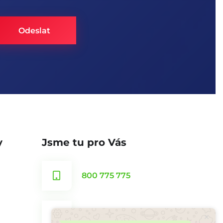
y
Jsme tu pro Vás
800 775 775
info@csrealitni.cz