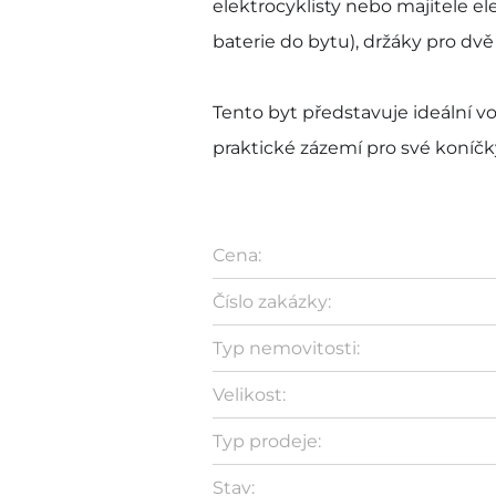
elektrocyklisty nebo majitele el
baterie do bytu), držáky pro d
Tento byt představuje ideální vol
praktické zázemí pro své koníčk
Cena:
Číslo zakázky:
Typ nemovitosti:
Velikost:
Typ prodeje:
Stav: