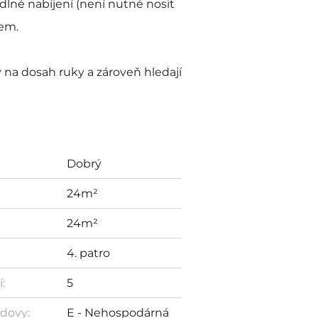
odlné nabíjení (není nutné nosit
mem.
by na dosah ruky a zároveň hledají
Dobrý
24m²
24m²
4. patro
:
5
dovy:
E - Nehospodárná