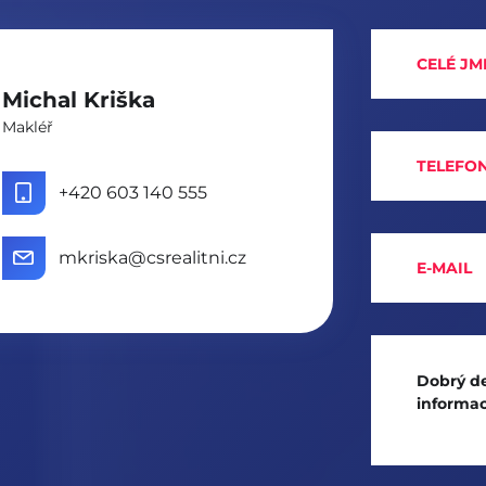
Michal Kriška
Makléř
+420 603 140 555
mkriska@csrealitni.cz