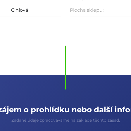
Cihlová
Plocha sklepu:
ájem o prohlídku nebo další inf
Zadané údaje zpracováváme na základě těchto
zásad.