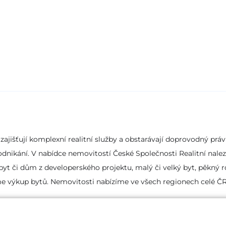
ajišťují komplexní realitní služby a obstarávají doprovodný právn
 podnikání. V nabídce nemovitostí České Společnosti Realitní nal
yt či dům z developerského projektu, malý či velký byt, pěkný ro
e výkup bytů. Nemovitosti nabízíme ve všech regionech celé ČR
© 2026 Česká Společnost Realitní s.r.o.