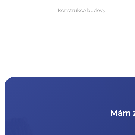
Konstrukce budovy:
Mám z