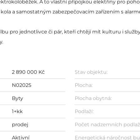
ektrokoloběžek. A to vlastní přípojkou elektřiny pro poh
vě kola a samostatným zabezpečovacím zařízením s alar
bu pro jednotlivce či pár, kteří chtějí mít kulturu i služ
y.
2 890 000 Kč
Stav objektu:
N02025
Plocha:
Byty
Plocha obytná:
1+kk
Podlaží:
prodej
Počet nadzemních podlaží
Aktivní
Energetická náročnost bu