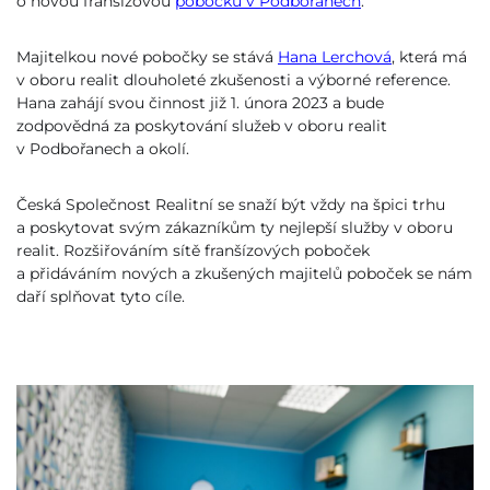
o novou franšízovou
pobočku v Podbořanech
.
Majitelkou nové pobočky se stává
Hana Lerchová
, která má
v oboru realit dlouholeté zkušenosti a výborné reference.
Hana zahájí svou činnost již 1. února 2023 a bude
zodpovědná za poskytování služeb v oboru realit
v Podbořanech a okolí.
Česká Společnost Realitní se snaží být vždy na špici trhu
a poskytovat svým zákazníkům ty nejlepší služby v oboru
realit. Rozšiřováním sítě franšízových poboček
a přidáváním nových a zkušených majitelů poboček se nám
daří splňovat tyto cíle.