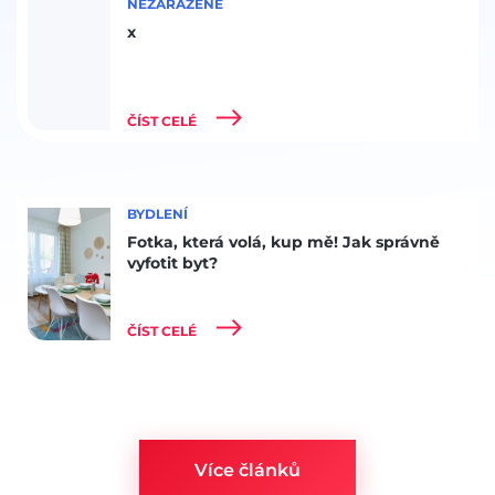
NEZAŘAZENÉ
x
ČÍST CELÉ
BYDLENÍ
Fotka, která volá, kup mě! Jak správně
vyfotit byt?
ČÍST CELÉ
Více článků