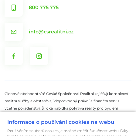
800 775 775
info@csrealitni.cz
Členové obchodní sítě České Společnosti Realitní zajišťují komplexní
realitní služby a obstarávají doprovodný právní a finanční servis
včetně poradenství. Široká nabídka pokrývá reality pro bydlení
i reality pro podnikání. V nabídce nemovitostí České Společnosti
Informace o používání cookies na webu
Realitní naleznete byty k pronájmu nebo prodeji i rodinné domy.
Vybrat si můžete starší nemovitost i nový byt či dům
Používáním souborů cookies je možné změřit funkčnost webu. Díky