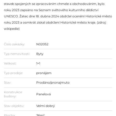
staveb spojených se zpracováním chmele a obchodováním, bylo
roku 2023 zapsáno na Seznam světového kulturního dědictví
UNESCO. Žatec dne 18. dubna 2024 obdržel ocenění Historické město
roku 2023 a osmkrát získal obdržení Historické město kraje. (zdroj:
wikipedie)
Číslo zakázky:
N02052
Typ nemovitosti:
Byty
Velikost:
1+1
Typ prodeje:
pronájem
Stav:
Prodáno/pronajmuto
Konstrukce
Panelová
budovy:
Stav objektu:
Velmi dobrý
Plocha:
36m²