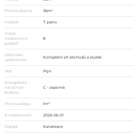
Plocha obytná:
36m²
Podlaží:
7. patro
Počet
nadzemních
8
podlaží:
Občanská
Kompletní síť obchodů a služeb
vybavenost:
Sítě:
Plyn
Energetická
náročnost
C - úsporná
budovy:
Plocha sklepu:
1m²
K nastěhování:
2026-06-01
Odpad:
Kanalizace