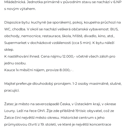
Mládežnická. Jednotka primárně v původním stavu se nachází v 6.NP
s novým výtahem.
Dispozice bytu: kuchyně (se sporákem), pokoj, koupelna průchozí na
WC, chodba. V okolí se nachází veškerá občanská vybavenost: BUS,
obchody, nemocnice, restaurace, škola, hřiště, divadlo, kino, atd.,
Supermarket v docházkové vzdálenosti (cca 5 min). K bytu náleží
sklep.
K nastěhování ihned. Cena nájmu 12.000,- včetně všech záloh pro
jednu osobu.
Kauce 1x měsíční nájem, provize 8.000,- .
Majitel preferuje dlouhodobý pronájem. 1-2 osoby maximálně, slušné,
pracující.
Žatec je město na severozápadě Česka, v Ústeckém kraji, v okrese
Louny. Leží na řece Ohři. Žije zde přibližně 19 tisíc obyvatel, což ze
Žatce činí největší město okresu. Historické centrum s jeho
průmyslovou čtvrtí z 19. století, ve které je největší koncentrace